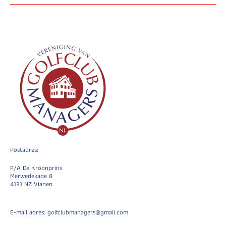
Postadres:
P/A De Kroonprins
Merwedekade 8
4131 NZ Vianen
E-mail adres: golfclubmanagers@gmail.com