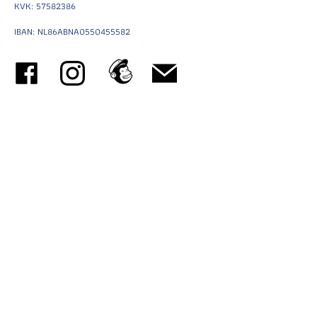
KVK: 57582386
IBAN: NL86ABNA0550455582