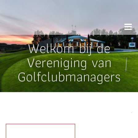
Welkom bij de
Vereniging van
Golfclubmanagers
Het is de ambitie van de vereniging om een sociaal trefpunt en
kenniscentrum te zijn waar alle Golfclubmanagers uit Nederland en
Belgie terecht kunnen.
.
BEKIJK ONZE
EVENEMENTEN