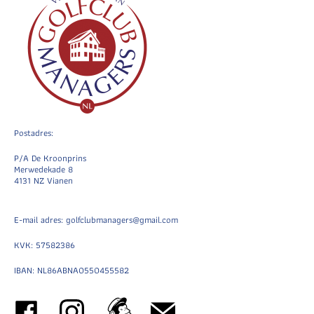
Postadres:
P/A De Kroonprins
Merwedekade 8
4131 NZ Vianen
E-mail adres: golfclubmanagers@gmail.com
KVK: 57582386
IBAN: NL86ABNA0550455582